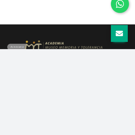
Quiénes somos
Guía para el usuario
Visitas escolares
Aviso de privacidad
Ubicación
Plaza Juárez, Centro Histórico Frente al
Hemiciclo a Juárez en la Alameda, a un costado
de la Secretaría de Relaciones Exteriores. Ciudad
de México.
Oficinas administrativas