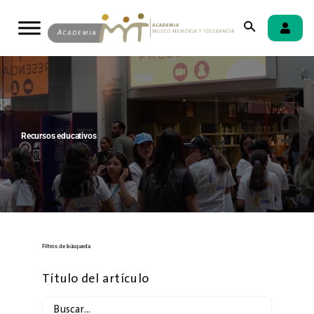
Skip
to
content
Recursos educativos
Filtros de búsqueda
Título del artículo