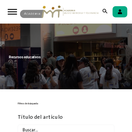
Skip
to
content
Recursos educativos
Filtros de búsqueda
Título del artículo