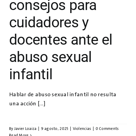
consejos para
cuidadores y
docentes ante el
abuso sexual
infantil
Hablar de abuso sexual infantil no resulta
una acción [...]
By
Javier Loaiza
|
9 agosto, 2025
|
Violencias
|
0 Comments
Read More